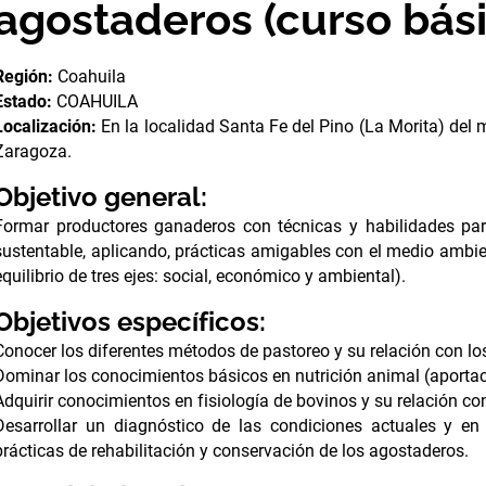
agostaderos (curso bási
Región:
Coahuila
Estado:
COAHUILA
Localización:
En la localidad Santa Fe del Pino (La Morita) del
Zaragoza.
Objetivo general:
Formar productores ganaderos con técnicas y habilidades par
sustentable, aplicando, prácticas amigables con el medio ambi
equilibrio de tres ejes: social, económico y ambiental).
Objetivos específicos:
Conocer los diferentes métodos de pastoreo y su relación con los 
Dominar los conocimientos básicos en nutrición animal (aporta
Adquirir conocimientos en fisiología de bovinos y su relación con 
Desarrollar un diagnóstico de las condiciones actuales y en
prácticas de rehabilitación y conservación de los agostaderos.